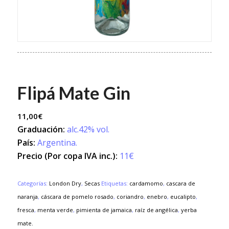
Flipá Mate Gin
11,00
€
Graduación:
alc.42% vol.
País:
Argentina.
Precio (Por copa IVA inc.):
11€
Categorías:
London Dry
,
Secas
Etiquetas:
cardamomo
,
cascara de
naranja
,
cáscara de pomelo rosado
,
coriandro
,
enebro
,
eucalipto
,
fresca
,
menta verde
,
pimienta de jamaica
,
raíz de angélica
,
yerba
mate.