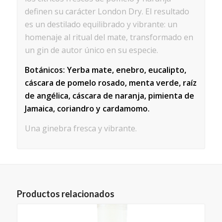
definen su carácter London Dry. El resultado
es un destilado equilibrado y vibrante: un
homenaje al ritual del mate, transformado en
un gin de autor único en su especie.
Botánicos: Yerba mate, enebro, eucalipto,
cáscara de pomelo rosado, menta verde, raíz
de angélica, cáscara de naranja, pimienta de
Jamaica, coriandro y cardamomo.
Una ginebra fresca y vibrante.
Productos relacionados