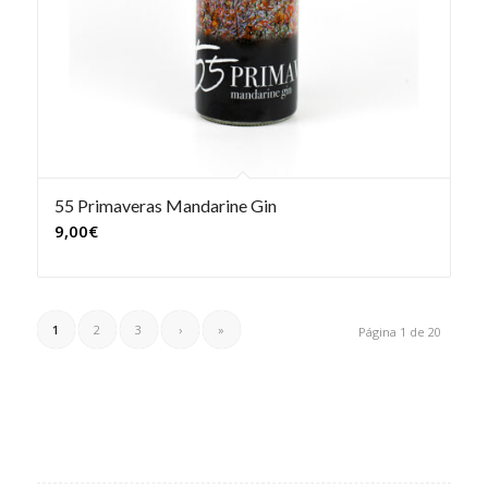
55 Primaveras Mandarine Gin
9,00
€
1
2
3
›
»
Página 1 de 20