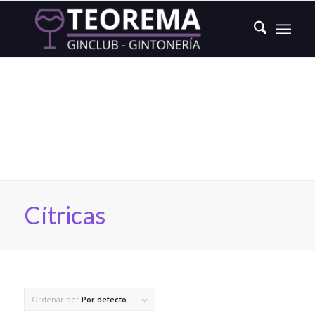
Ginebras Cítricas
Cítricas
Ordenar por
Por defecto