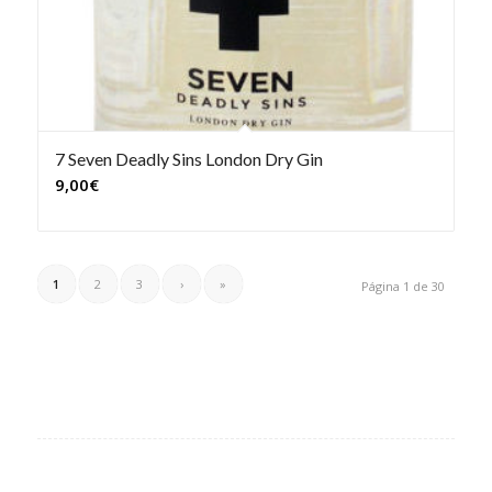
7 Seven Deadly Sins London Dry Gin
9,00
€
1
2
3
›
»
Página 1 de 30