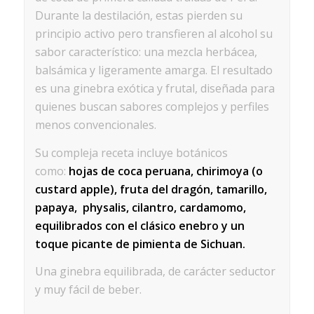
Durante la destilación, estas pierden su
principio activo pero transfieren al alcohol su
sabor característico: una mezcla herbácea,
balsámica y ligeramente amarga. El resultado
es una ginebra exótica y frutal, diseñada para
quienes buscan sabores complejos y perfiles
menos convencionales.
Su compleja receta incluye botánicos
como:
hojas de coca peruana,
chirimoya (o
custard apple),
fruta del dragón, tamarillo,
papaya, physalis, cilantro, cardamomo,
equilibrados con el clásico enebro y un
toque picante de pimienta de Sichuan.
Una ginebra equilibrada, de carácter seductor
y muy fácil de beber.