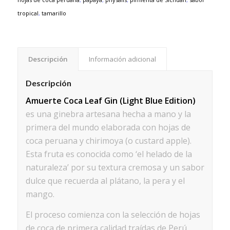
tropical
,
tamarillo
Descripción
Información adicional
Descripción
Amuerte Coca Leaf Gin (Light Blue Edition)
es una ginebra artesana hecha a mano y la
primera del mundo elaborada con hojas de
coca peruana y chirimoya (o custard apple).
Esta fruta es conocida como ‘el helado de la
naturaleza’ por su textura cremosa y un sabor
dulce que recuerda al plátano, la pera y el
mango.
El proceso comienza con la selección de hojas
de coca de primera calidad traídas de Perú.