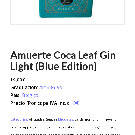
Amuerte Coca Leaf Gin
Light (Blue Edition)
19,00
€
Graduación:
alc.43% vol.
País:
Bélgica.
Precio (Por copa IVA inc.):
19€
Categorías:
Afrutadas
,
Suaves
Etiquetas:
cardamomo
,
chirimoya (o
custard apple)
,
cilantro
,
enebro
,
exótica
,
fruta del dragón (pitaya)
,
hojas de coca peruana
,
papaya
,
physalis
,
pimienta de Sichuan
,
sabor