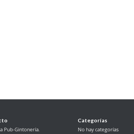
cto
Categorías
 Pub-Gintonería.
No hay categorías