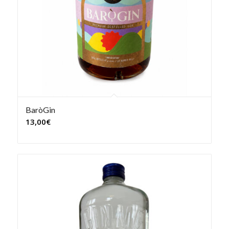
BaròGin
13,00
€