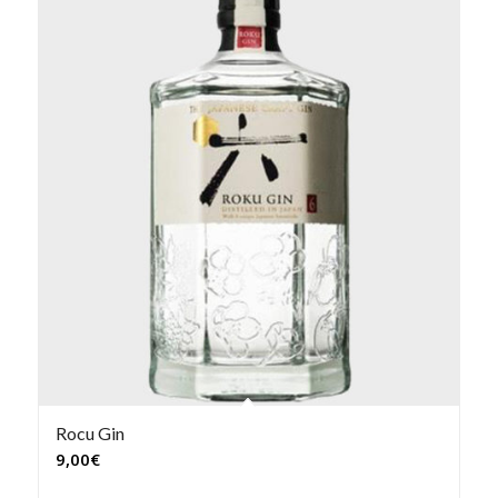
Rocu Gin
9,00
€