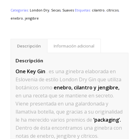
Categorías:
London Dry
,
Secas
,
Suaves
Etiquetas:
cilantro
,
cítricos
,
enebro
,
jengibre
Descripción
Información adicional
Descripción
One Key Gin
. es una ginebra elaborada en
Eslovenia de estilo London Dry Gin que utiliza
botánicos como
enebro, cilantro
y jengibre,
en una receta que se mantiene en secreto.
Viene presentada en una galardonada y
llamativa botella, que gracias a su originalidad
le ha merecido varios premios de
‘packaging’.
Dentro de ésta encontramos una ginebra con
notas de enebro, jengibre y cítricos.