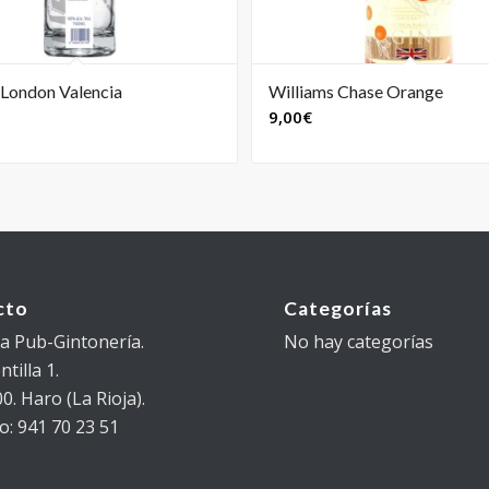
 London Valencia
Williams Chase Orange
4.00
9,00
€
cto
Categorías
 Pub-Gintonería.
No hay categorías
tilla 1.
0. Haro (La Rioja).
o: 941 70 23 51