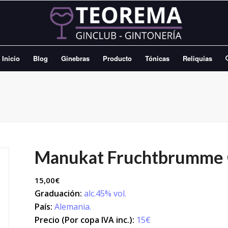
Inicio
Blog
Ginebras
Producto
Tónicas
Reliquias
Manukat Fruchtbrumme 
15,00
€
Graduación:
alc.45% vol.
País:
Alemania.
Precio (Por copa IVA inc.):
15€