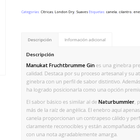
Categorías:
Cítricas
,
London Dry
,
Suaves
Etiquetas:
canela
,
cilantro
,
ene
Descripción
Información adicional
Descripción
Manukat Fruchtbrumme Gin
es una ginebra pr
calidad. Destaca por su proceso artesanal y su at
ginebra con un perfil de sabor distintivo. Ademá
ha logrado posicionarla como una opción premiu
El sabor básico es similar al de
Naturbummler
, 
más de la raíz de angélica. El enebro aquí apenas s
canela proporcionan un contrapeso cálido y perfect
claramente reconocibles y están acompañadas de 
con una nota agradablemente amarga.