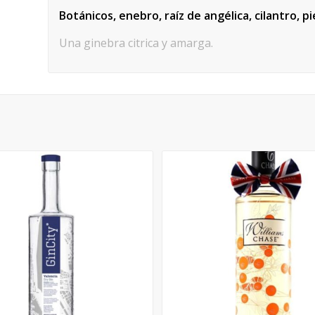
Botánicos, enebro, raíz de angélica, cilantro, pi
Una ginebra citrica y amarga.