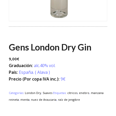
Gens London Dry Gin
9,00
€
Graduación:
alc.40% vol.
País:
España. ( Alava )
Precio (Por copa IVA inc.):
9€
Categorías:
London Dry
,
Suaves
Etiquetas:
cítricos
,
enebro
,
manzana
reineta
,
menta
,
nuez de Araucaria
,
raíz de jengibre