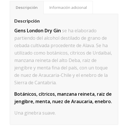
Descripción
Información adicional
Descripción
Gens London Dry Gin
se ha elaborado
partiendo del alcohol destilado de grano de
cebada cultivada procedente de Alava. Se ha
utilizado como botánicos, cítricos de Urdaibai,
manzana reineta del alto Deba, raiz de
jengibre y menta fina del país, con un toque
de nuez de Araucaria-Chile y el enebro de la
Sierra de Cantabria.
Botánicos, cítricos, manzana reineta, raiz de
jengibre, menta, nuez de Araucaria, enebro.
Una ginebra suave.