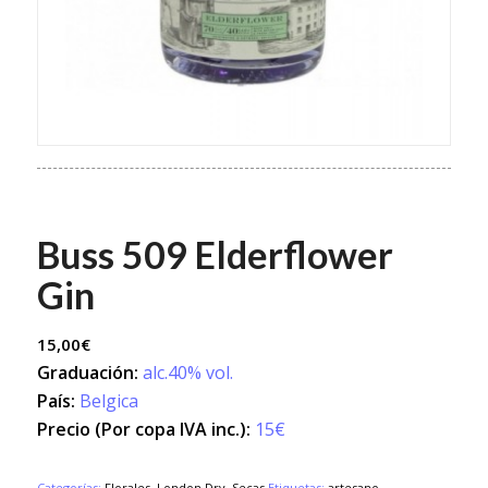
Buss 509 Elderflower
Gin
15,00
€
Graduación:
alc.40% vol.
País:
Belgica
Precio (Por copa IVA inc.):
15€
Categorías:
Florales
,
London Dry
,
Secas
Etiquetas:
artesano
,