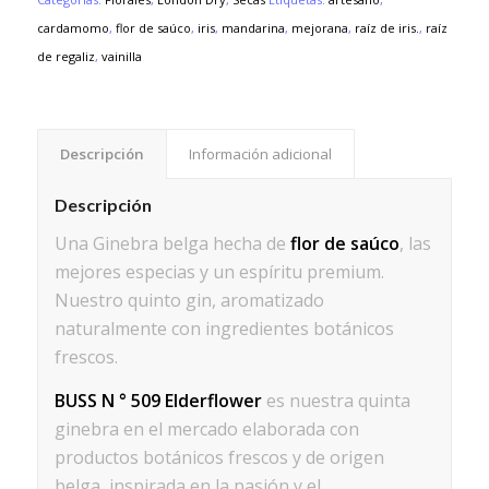
cardamomo
,
flor de saúco
,
iris
,
mandarina
,
mejorana
,
raíz de iris.
,
raíz
de regaliz
,
vainilla
Descripción
Información adicional
Descripción
Una Ginebra belga hecha de
flor de saúco
, las
mejores especias y un espíritu premium.
Nuestro quinto gin, aromatizado
naturalmente con ingredientes botánicos
frescos.
BUSS N ° 509 Elderflower
es nuestra quinta
ginebra en el mercado elaborada con
productos botánicos frescos y de origen
belga, inspirada en la pasión y el