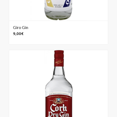
Giro Gin
9,00
€