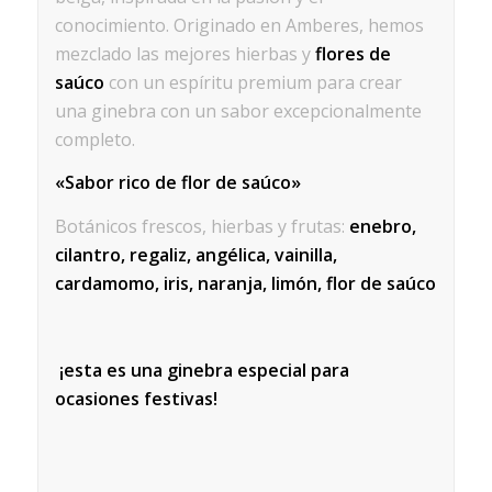
conocimiento. Originado en Amberes, hemos
mezclado las mejores hierbas y
flores de
saúco
con un espíritu premium para crear
una ginebra con un sabor excepcionalmente
completo.
«Sabor rico de flor de saúco»
Botánicos frescos, hierbas y frutas:
enebro,
cilantro, regaliz, angélica, vainilla,
cardamomo, iris, naranja, limón, flor de saúco
¡esta es una ginebra especial para
ocasiones festivas!