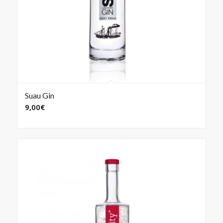
Suau Gin
9,00
€