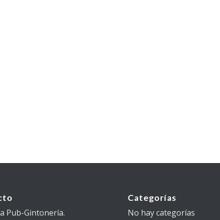
cto
Categorías
 Pub-Gintonería.
No hay categorías