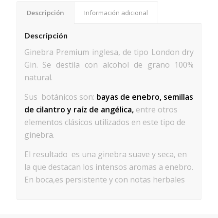
Descripción
Información adicional
Descripción
Ginebra Premium inglesa, de tipo London dry
Gin. Se destila con alcohol de grano 100%
natural.
Sus botánicos son:
bayas de enebro, semillas
de cilantro y raíz de angélica,
entre otros
elementos clásicos utilizados en este tipo de
ginebra.
El resultado es una ginebra suave y seca, en
la que destacan los intensos aromas a enebro.
En boca,es persistente y con notas herbales