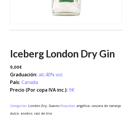
Iceberg London Dry Gin
9,00
€
Graduación:
alc.40% vol.
País:
Canada
Precio (Por copa IVA inc.):
9€
Categorías:
London Dry
,
Suaves
Etiquetas:
angélica
,
cascara de naranja
dulce
,
enebro
,
raíz de lirio