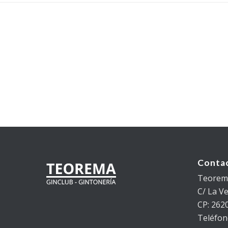
Conta
Teorema
C/ La Ven
CP: 2620
Teléfon