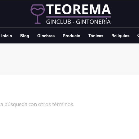
Inicio
Blog
Ginebras
Producto
Tónicas
Reliquias
eva búsqueda con otros términos.