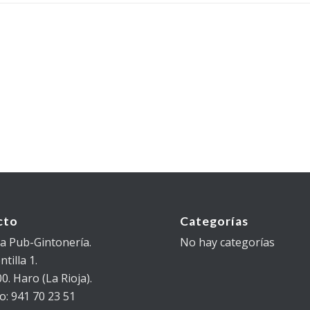
cto
Categorías
 Pub-Gintonería.
No hay categorías
tilla 1.
0. Haro (La Rioja).
o: 941 70 23 51