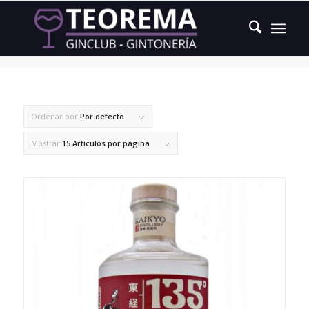
yuzu
Ordenar por
Por defecto
Mostrar
15 Artículos por página