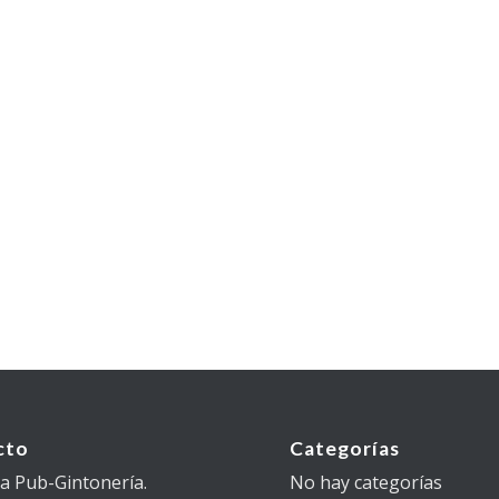
cto
Categorías
 Pub-Gintonería.
No hay categorías